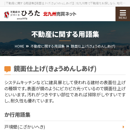
| 不動産に関する用語集【鏡面仕上げ(きょうめんしあげ)】 | 北九州市で不動産をお探しなら、地元密着40年以上の実績を誇る不動産のデパートひろたへ！
物件検索
不動産に関する用語集
売却をお考えの方
HOME
不動産に関する用語集
鏡面仕上げ(きょうめんしあげ)
北九州エリアガイド
お役立ち情報
鏡面仕上げ(きょうめんしあげ)
会社案内
システムキッチンなどに建具扉として使われる建材の表面仕上げ
の種類です。表面が鏡のようにピカピカ光っているので鏡面仕上げ
といいます。汚れがつきやすい部位であれば掃除がしやすいです
0120-210-393
メール
し、耐久性も優れています。
会員ログイン
新規会員登録
か行用語集
戸境壁(こざかいへき)
メニューを閉じる