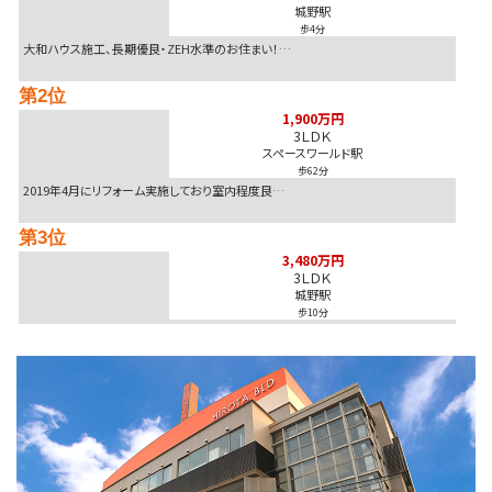
城野駅
2026-08-08
歩4分
980万円
1,080万 >>
北九州市戸畑区
大和ハウス施工、長期優良・ZEH水準のお住まい！…
2026-08-08
第2位
1,900万円
価格改定 >>
北九州市小倉北区
1,900万円
3ＬＤＫ
スペースワールド駅
歩62分
2019年4月にリフォーム実施しており室内程度良…
第3位
3,480万円
3ＬＤＫ
城野駅
歩10分
広々約88平米の3LDK！人気の足原小・霧丘中エ…
第4位
4,000万円
288.19㎡
黒崎駅
歩9分
黒崎中央小学校まで徒歩2分！お子様の通学も安心の…