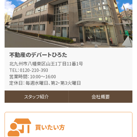
第5位
1,480万円
4ＳＬＤＫ
黒崎駅
バ34分
・
歩9分
光熱費節約に嬉しいオール電化住宅です♪駐車場4台…
第6位
不動産のデパートひろた
1,890万円
3ＬＤＫ
北九州市八幡東区山王1丁目11番1号
筑豊本線 本城 徒歩23分
TEL：0120-210-393
南東角地にあり日当たり良好です！整形地です。お庭…
営業時間：10:00～16:00
定休日：毎週水曜日、第2・第3火曜日
第7位
1,998万円
4ＬＤＫ
スタッフ紹介
会社概要
小倉駅
バ21分
・
歩8分
敷地広々約145坪！広いお庭は砂利敷きでお手入れ…
第8位
2,500万円
4ＳＬＤＫ