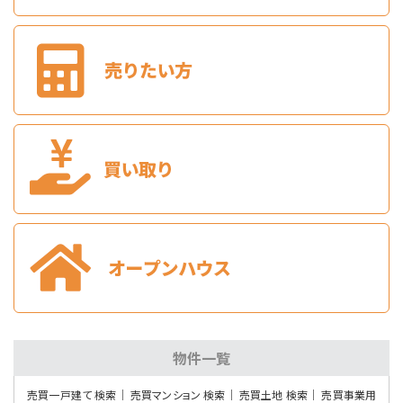
折尾駅
バ32分
・
歩6分
ガレージ付の積水ハウス施工の住宅で駐車7台可能で…
第9位
1,998万円
480.64㎡
小倉駅
バ21分
・
歩8分
敷地広々約145坪！建築条件はありませんのでお好…
第10位
2,080万円
3ＬＤＫ
黒崎駅
バ34分
・
歩6分
大和ハウス施工の軽量鉄骨造です♪ 2018年住友…
物件一覧
売買一戸建て 検索
売買マンション 検索
売買土地 検索
売買事業用