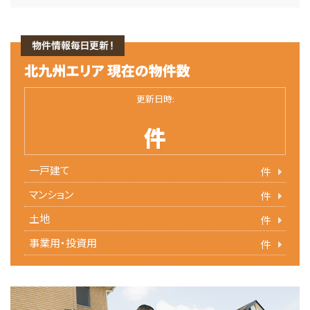
更新日時:
件
一戸建て
件
マンション
件
土地
件
事業用・投資用
件