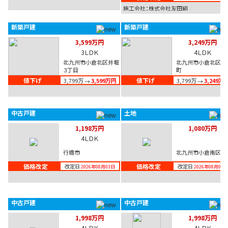
施工会社：株式会社友田組
新築戸建
新築戸建
3,599万円
3,249万円
3ＬＤＫ
4ＬＤＫ
北九州市小倉北区井堀
北九州市小倉北区大
３丁目
町
値下げ
値下げ
3,799万
3,599万円
3,799万
3,249万
→
→
中古戸建
土地
1,198万円
1,080万円
4ＬＤＫ
行橋市
北九州市小倉南区
価格改定
価格改定
改定日
改定日
2026年08月03日
2026年08月03日
中古戸建
中古戸建
1,998万円
1,998万円
4ＬＤＫ
4ＬＤＫ