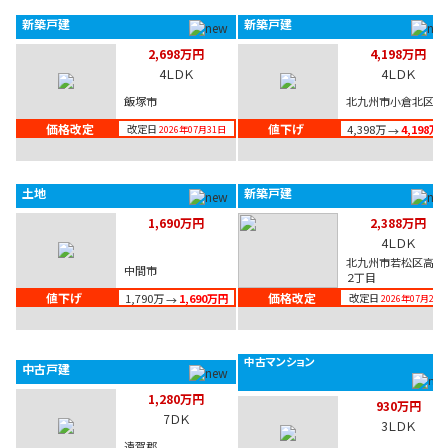
様の通学に便利な立地です♪…
新築戸建
新築戸建
2,698万円
4,198万円
4ＬＤＫ
4ＬＤＫ
飯塚市
北九州市小倉北区
価格改定
値下げ
改定日
4,398万
4,198万
→
2026年07月31日
土地
新築戸建
1,690万円
2,388万円
4ＬＤＫ
北九州市若松区高須
中間市
２丁目
値下げ
価格改定
1,790万
1,690万円
改定日
→
2026年07月29日
中古マンション
中古戸建
1,280万円
930万円
7ＤＫ
3ＬＤＫ
遠賀郡