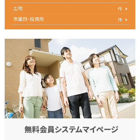
土地
件
事業用・投資用
件