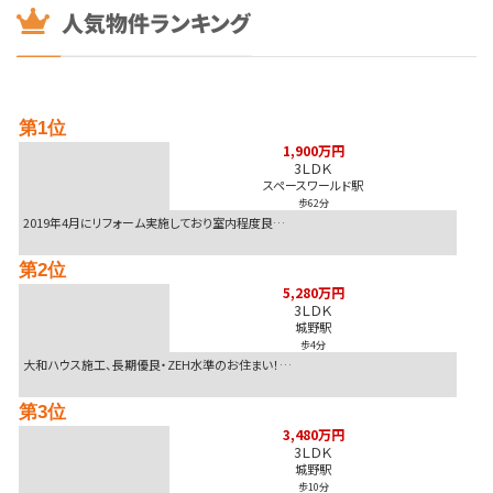
7,500万円
8,500万 >>
北九州市八幡東区
2026-08-06
7,300万円
価格改定 >>
北九州市小倉南区
2026-08-06
第1位
1,690万円
価格改定 >>
中間市
1,900万円
3ＬＤＫ
スペースワールド駅
2026-08-05
歩62分
1,998万円
価格改定 >>
北九州市小倉北区黒原２丁目
2019年4月にリフォーム実施しており室内程度良…
2026-08-05
第2位
530万円
価格改定 >>
北九州市八幡西区
5,280万円
3ＬＤＫ
城野駅
歩4分
大和ハウス施工、長期優良・ZEH水準のお住まい！…
第3位
3,480万円
3ＬＤＫ
城野駅
歩10分