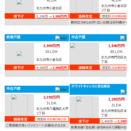
北九州市小倉北区黒
北九州市小倉北区
２丁目
値下げ
価格改定
2,290万
1,998万円
改定日
→
2026年08月01日
敷地広々約145坪！広いお庭は砂利敷きで
手入れしやすいですよ。ド…
新築戸建
中古戸建
3,999万円
1,840万円
3ＳＬＤＫ
4ＳＬＤＫ
北九州市門司区丸山
北九州市小倉北区
丁目
値下げ
価格改定
4,099万
3,999万円
改定日
→
2026年08月02日
ホワイトキャッスル若松駅前
中古戸建
2,390万円
1,290万円
5ＬＤＫ
3ＬＤＫ
北九州市八幡西区大平
北九州市若松区本町
２丁目
丁目
価格改定
改定日
2026年05月12日
値下げ
1,450万
1,290万
→
ご家族数の多いファミリーへお勧めの5LDK
筑豊本線「若松駅」徒歩約6分で通勤やお子
の2013年築の戸建です…