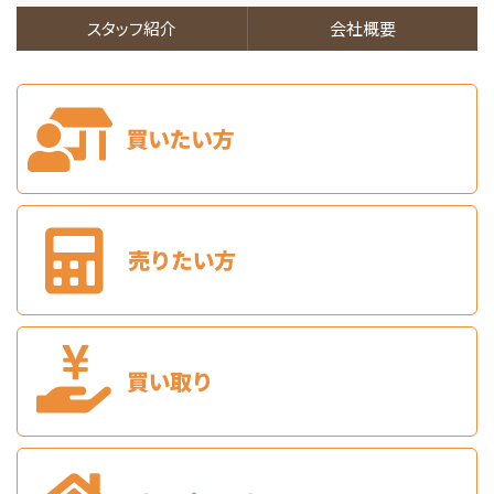
42,500万円
6%
スタッフ紹介
会社概要
利回
香春口三萩野駅
歩8分
満室想定利回り6％ モノレール「三萩野」駅から徒…
第8位
1,998万円
4ＬＤＫ
小倉駅
バ21分
・
歩8分
敷地広々約145坪！広いお庭は砂利敷きでお手入れ…
第9位
1,480万円
4ＳＬＤＫ
黒崎駅
バ34分
・
歩9分
光熱費節約に嬉しいオール電化住宅です♪駐車場4台…
第10位
3,480万円
3ＬＤＫ
枝光駅
歩26分