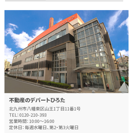
広々約88平米の3LDK！人気の足原小・霧丘中エ…
第4位
4,000万円
288.19㎡
黒崎駅
歩9分
黒崎中央小学校まで徒歩2分！お子様の通学も安心の…
第5位
1,890万円
3ＬＤＫ
筑豊本線 本城 徒歩23分
南東角地にあり日当たり良好です！整形地です。お庭…
第6位
1,998万円
不動産のデパートひろた
480.64㎡
小倉駅
北九州市八幡東区山王1丁目11番1号
バ21分
・
歩8分
TEL：0120-210-393
敷地広々約145坪！建築条件はありませんのでお好…
営業時間：10:00～16:00
定休日：毎週水曜日、第2・第3火曜日
第7位