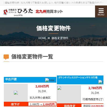
| 価格変更物件 | 北九州市で不動産をお探しなら、地元密着40年以上の実績を誇る不動産のデパートひろたへ！
物件検索
価格変更物件
売却をお考えの方
HOME
価格変更物件
北九州エリアガイド
お役立ち情報
価格変更物件一覧
会社案内
グランドパレスステーションテラス行橋
中古戸建
0120-210-393
メール
2,030万円
2,780万円
3ＬＤＫ
会員ログイン
新規会員登録
3ＬＤＫ
北九州市小倉南区
行橋市西宮市２丁目
値下げ
2,080万
2,030万円
→
価格改定
メニューを閉じる
改定日
2026年08月04日