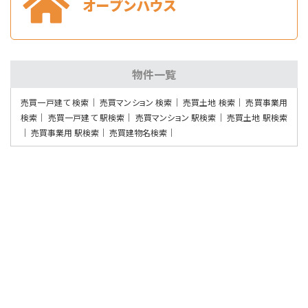
スウェーデンハウス施工、住宅設備充実のお住まいで…
物件一覧
売買一戸建て 検索
売買マンション 検索
売買土地 検索
売買事業用
検索
売買一戸建て 駅検索
売買マンション 駅検索
売買土地 駅検索
売買事業用 駅検索
売買建物名検索