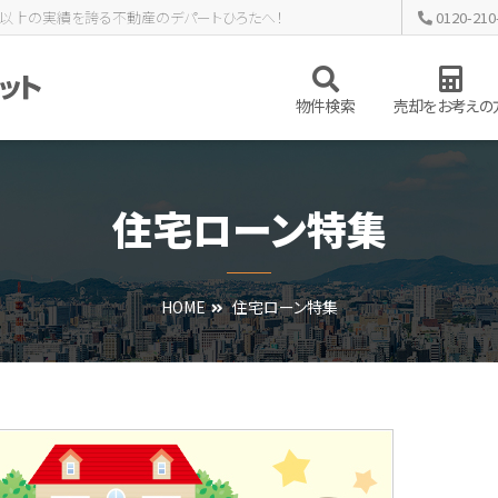
0年以上の実績を誇る不動産のデパートひろたへ！
0120-210
物件検索
売却をお考えの
企業理念・ビジョン
住宅ローン特集
トップメッセージ
事業内容
ひろたの取り組み
HOME
住宅ローン特集
を検索
&A
会社概要
住宅ローン特集
土地を検索
事業用・投
北九
ン
不動産購入術
今すぐ見られる土地
不動産Q&A
価格変更物件一覧
戸建VSマンション
いち押し物
不動
へ
4LDK以上の一戸建て
駅まで徒歩10分以内のマンション
60坪以上の土地
ひろたオススメ新築YUMIE
無料会員