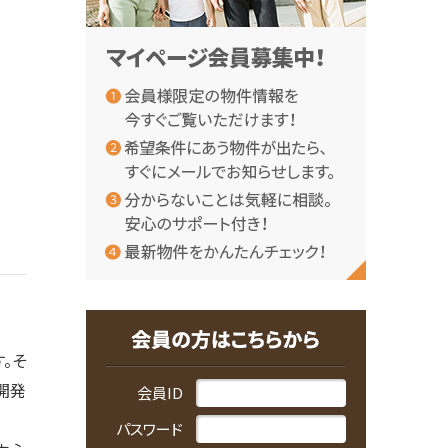
。そ
開発
会員ID
パスワード