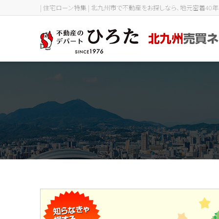
| 住宅ローン特集 | 北九州市で不動産をお探しなら、地元密着4
住まい探しサポートサービス
一戸建てを検索
スタッフ紹介
マンション
不動産Q
今すぐ見られる一戸建て
初めての方へ
購入の流れ
今すぐ見られるマンショ
個別相談会
新築戸建て一覧
売りたい方へ
お客様の声
駅まで徒歩10分以内の一戸建て
相続を受けた方
4LDK以上のマンション
リフォーム済みマンション