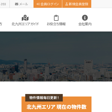
-393
メール
会員ログイン
新規会員登録
方
北九州エリアガイド
お役立ち情報
会社案内
お知らせ
個人情報保護方針
カスタマーハラスメント対応方針
サイトマップ
資用物件を検索
州市施策
学区マップで探す
スタッフブログ
件情報
産に関する用語集
ペット可のマンション
システム
会員登録
会員ログイン