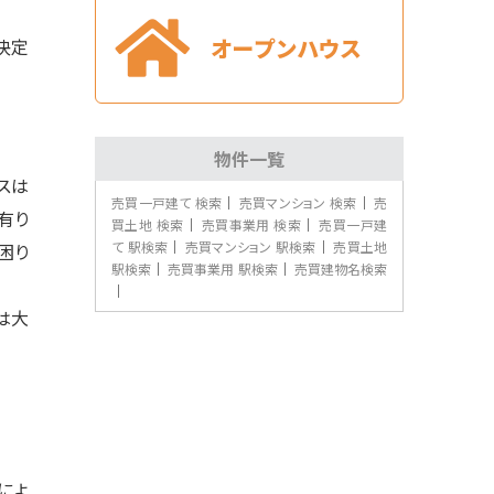
まいで…
決定
第9位
1,480万円
4ＳＬＤＫ
黒崎駅
バ34分
・
歩9分
物件一覧
光熱費節約に嬉しいオール電化住宅です♪駐車場
4台…
スは
売買一戸建て 検索
売買マンション 検索
売
有り
第10位
買土地 検索
売買事業用 検索
売買一戸建
42,500万円
て 駅検索
売買マンション 駅検索
売買土地
困り
6%
利回
駅検索
売買事業用 駅検索
売買建物名検索
香春口三萩野駅
歩8分
は大
満室想定利回り6％ モノレール「三萩野」駅か
ら徒…
によ