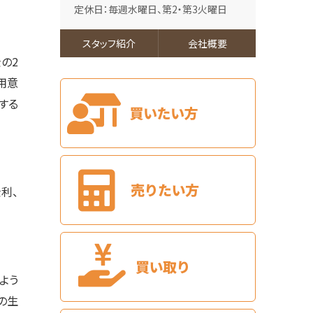
南東角地にあり日当たり良好です！整形地で
定休日：毎週水曜日、第2・第3火曜日
す。お庭…
第6位
スタッフ紹介
会社概要
1,998万円
の2
480.64㎡
用意
小倉駅
バ21分
・
歩8分
する
敷地広々約145坪！建築条件はありませんのでお
好…
第7位
1,998万円
4ＬＤＫ
小倉駅
利、
バ21分
・
歩8分
敷地広々約145坪！広いお庭は砂利敷きでお手入
れ…
第8位
3,480万円
3ＬＤＫ
よう
枝光駅
の生
歩26分
スウェーデンハウス施工、住宅設備充実のお住