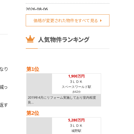
2026-08-06
価格改定
北九州市八幡西区永犬丸西町４丁目
3,398万円
価格が変更された物件をすべて見る
>>
2026-08-06
価格改定
北九州市八幡西区永犬丸西町４丁目
3,398万円
>>
2026-08-06
価格改定
北九州市八幡西区永犬丸西町４丁目
3,448万円
>>
なり
第1位
1,900万円
2026-08-06
3ＬＤＫ
価格改定 >>
北九州市八幡西区藤原４丁目
減っ
スペースワールド駅
3,798万円
歩62分
2019年4月にリフォーム実施しており室内程度
2026-08-06
良…
返す
7,500万円
8,500万 >>
北九州市八幡東区
第2位
5,280万円
2026-08-06
3ＬＤＫ
7,300万円
価格改定 >>
北九州市小倉南区
城野駅