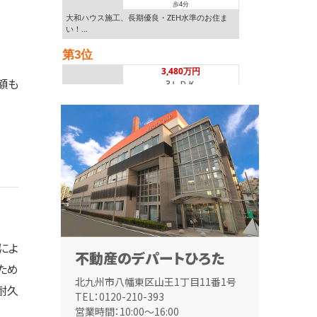
歩4分
大和ハウス施工、長期優良・ZEH水準のお住ま
い！…
第3位
3,480万円
額も
3ＬＤＫ
城野駅
歩10分
広々約88平米の3LDK！人気の足原小・霧丘中
エ…
第4位
4,000万円
288.19㎡
黒崎駅
歩9分
黒崎中央小学校まで徒歩2分！お子様の通学も安
心の…
によ
不動産のデパートひろた
第5位
ため
1,890万円
北九州市八幡東区山王1丁目11番1号
耐久
3ＬＤＫ
TEL：0120-210-393
筑豊本線 本城 徒歩23分
営業時間：10:00～16:00