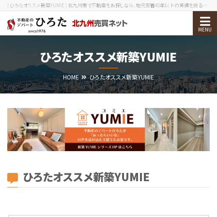
| ひろたオススメ新築YUMIE | 北九州市で不動産をお探しなら、地元密着40年以上の実績を誇る不動産のデパートひろたへ！
物件検索
ひろたオススメ新築YUMIE
売却をお考えの方
HOME
ひろたオススメ新築YUMIE
北九州エリアガイド
お役立ち情報
会社案内
0120-210-393
メール
ひろたオススメ新築YUMIE
会員ログイン
新規会員登録
メニューを閉じる