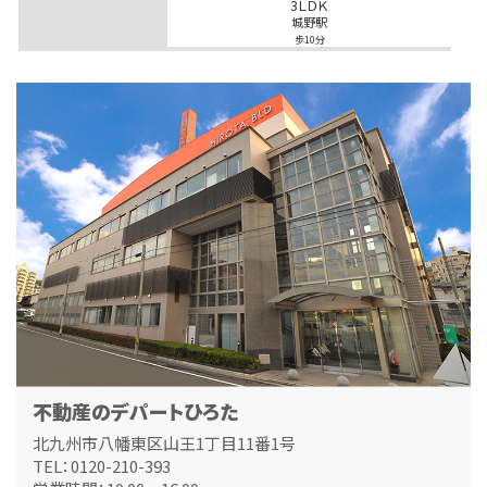
3ＬＤＫ
城野駅
歩10分
広々約88平米の3LDK！人気の足原小・霧丘中エ…
第4位
4,000万円
288.19㎡
黒崎駅
歩9分
黒崎中央小学校まで徒歩2分！お子様の通学も安心の…
第5位
1,890万円
3ＬＤＫ
筑豊本線 本城 徒歩23分
南東角地にあり日当たり良好です！整形地です。お庭…
第6位
1,998万円
不動産のデパートひろた
480.64㎡
小倉駅
北九州市八幡東区山王1丁目11番1号
バ21分
・
歩8分
TEL：0120-210-393
敷地広々約145坪！建築条件はありませんのでお好…