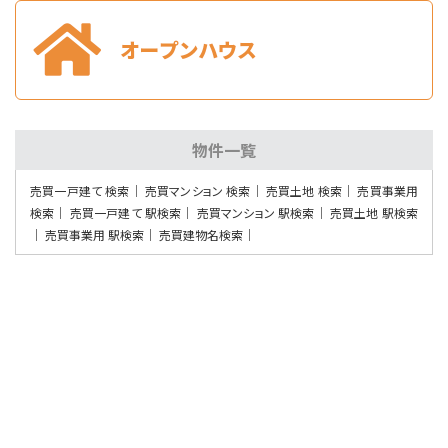
4ＳＬＤＫ
黒崎駅
バ34分
・
歩9分
光熱費節約に嬉しいオール電化住宅です♪駐車場4台…
物件一覧
売買一戸建て 検索
売買マンション 検索
売買土地 検索
売買事業用
検索
売買一戸建て 駅検索
売買マンション 駅検索
売買土地 駅検索
売買事業用 駅検索
売買建物名検索