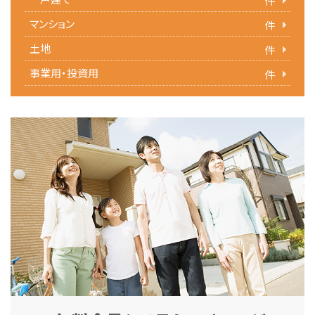
件
マンション
件
土地
件
事業用・投資用
件