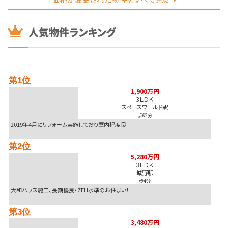
2026-08-06
7,500万円
8,500万 >>
北九州市八幡東区
2026-08-06
7,300万円
価格改定 >>
北九州市小倉南区
2026-08-06
第1位
1,690万円
価格改定 >>
中間市
1,900万円
3ＬＤＫ
スペースワールド駅
2026-08-05
歩62分
1,998万円
価格改定 >>
北九州市小倉北区黒原２丁目
2019年4月にリフォーム実施しており室内程度良…
2026-08-05
第2位
530万円
価格改定 >>
北九州市八幡西区
5,280万円
3ＬＤＫ
城野駅
歩4分
大和ハウス施工、長期優良・ZEH水準のお住まい！…
第3位
3,480万円