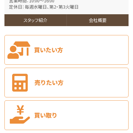
営業時間：10:00～16:00
定休日：毎週水曜日、第2・第3火曜日
第7位
42,500万円
6%
スタッフ紹介
会社概要
利回
香春口三萩野駅
歩8分
満室想定利回り6％ モノレール「三萩野」駅から徒…
第8位
1,998万円
4ＬＤＫ
小倉駅
バ21分
・
歩8分
敷地広々約145坪！広いお庭は砂利敷きでお手入れ…
第9位
3,480万円
3ＬＤＫ
枝光駅
歩26分
スウェーデンハウス施工、住宅設備充実のお住まいで…
第10位
1,480万円