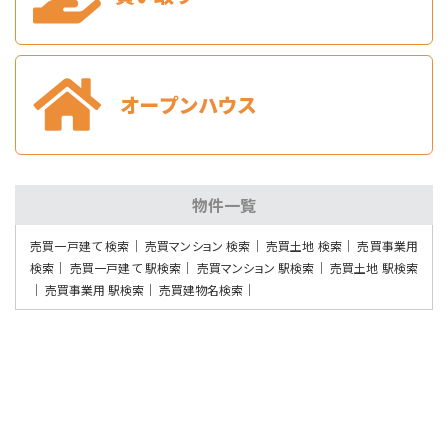
第10位
2,080万円
3ＬＤＫ
黒崎駅
バ34分
・
歩6分
大和ハウス施工の軽量鉄骨造です♪ 2018年住友…
物件一覧
売買一戸建て 検索
売買マンション 検索
売買土地 検索
売買事業用
検索
売買一戸建て 駅検索
売買マンション 駅検索
売買土地 駅検索
売買事業用 駅検索
売買建物名検索