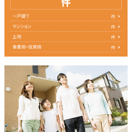
件
一戸建て
件
マンション
件
土地
件
事業用・投資用
件