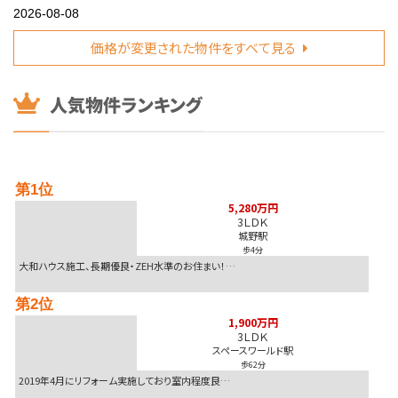
2026-08-08
1,180万円
1,280万 >>
飯塚市
価格が変更された物件をすべて見る
2026-08-08
1,399万円
価格改定 >>
鞍手郡
2026-08-08
3,498万円
価格改定 >>
北九州市小倉北区
2026-08-08
第1位
990万円
1,090万 >>
北九州市小倉北区
5,280万円
3ＬＤＫ
城野駅
2026-08-08
歩4分
980万円
1,080万 >>
北九州市戸畑区
大和ハウス施工、長期優良・ZEH水準のお住まい！…
2026-08-08
第2位
1,900万円
価格改定 >>
北九州市小倉北区
1,900万円
3ＬＤＫ
スペースワールド駅
歩62分
2019年4月にリフォーム実施しており室内程度良…