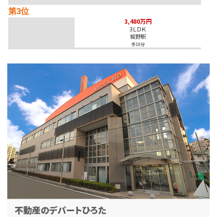
第3位
3,480万円
3ＬＤＫ
城野駅
歩10分
広々約88平米の3LDK！人気の足原小・霧丘中エ…
第4位
4,000万円
288.19㎡
黒崎駅
歩9分
黒崎中央小学校まで徒歩2分！お子様の通学も安心の…
第5位
1,480万円
4ＳＬＤＫ
黒崎駅
バ34分
・
歩9分
光熱費節約に嬉しいオール電化住宅です♪駐車場4台…
第6位
不動産のデパートひろた
1,890万円