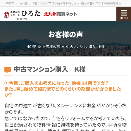
| 中古マンション購入 K様 | 北九州市で不動産をお探しなら、地元密着40年以上の実績を誇る不動産のデパートひろたへ！
物件検索
お客様の声
売却をお考えの方
HOME
お客様の声
中古マンション購入 K様
北九州エリアガイド
お役立ち情報
中古マンション購入 K様
会社案内
①今回、ご購入をお考えになった「動機」は何ですか？
また、探し始めて契約までどのくらいの期間がかかりました
か？
0120-210-393
メール
自宅の戸建てが古くなり、メンテナンスにお金がかかりそうだ
からです。
会員ログイン
新規会員登録
急いではなかったので、自宅をリフォームするか考えていたら、
毎日配信される物件情報に興味を持っていたので、手頃な物
メニューを閉じる