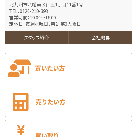
3ＬＤＫ
北九州市八幡東区山王1丁目11番1号
筑豊本線 本城 徒歩23分
TEL：0120-210-393
南東角地にあり日当たり良好です！整形地です。お庭…
営業時間：10:00～16:00
定休日：毎週水曜日、第2・第3火曜日
第7位
1,998万円
4ＬＤＫ
スタッフ紹介
会社概要
小倉駅
バ21分
・
歩8分
敷地広々約145坪！広いお庭は砂利敷きでお手入れ…
第8位
2,500万円
4ＳＬＤＫ
折尾駅
バ32分
・
歩6分
ガレージ付の積水ハウス施工の住宅で駐車7台可能で…
第9位
1,998万円
480.64㎡
小倉駅
バ21分
・
歩8分
敷地広々約145坪！建築条件はありませんのでお好…